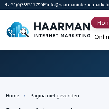
+31(0)765317790
info@haarmaninternetmarketi
Ho
Onli
Home
›
Pagina niet gevonden