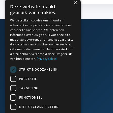
×
Deze website maakt
gebruik van cookies.
We gebruiken cookies om inhoud en
advertenties te personaliseren en om ons
verkeer te analyseren. We delen ook
informatie over uw gebruik van onze site
Algemeen
met onze advertentie- en analysepartners,
die deze kunnen combineren met andere
informatie die u aan hen heeft verstrekt of
Bedrijfsinfo
die zij hebben verzameld door uw gebruik
van hun diensten.
Privacybeleid
Portfolio
STRIKT NOODZAKELIJK
Algemene voorwaarden
PRESTATIE
Cookies & Privacy
TARGETING
FUNCTIONEEL
NIET-GECLASSIFICEERD