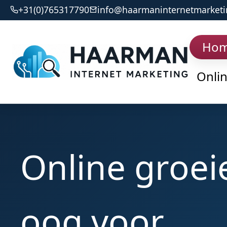
+31(0)765317790
info@haarmaninternetmarketi
Ho
Onli
Online groei
oog voor