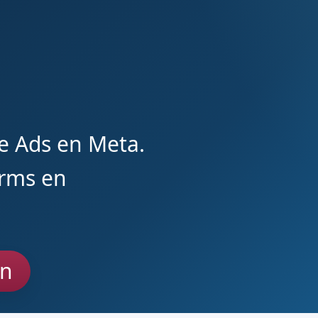
e Ads en Meta.
orms en
an