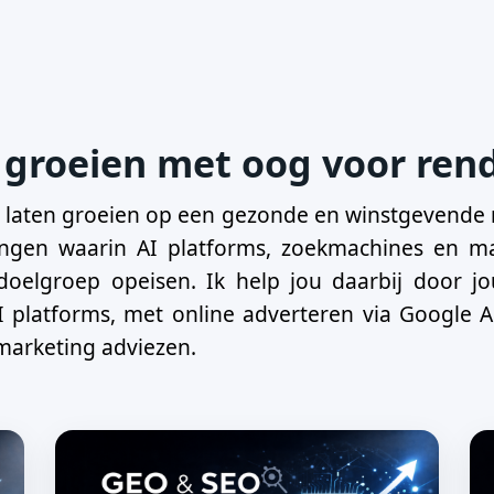
 groeien met oog voor re
jf laten groeien op een gezonde en winstgevende 
ingen waarin AI platforms, zoekmachines en ma
oelgroep opeisen. Ik help jou daarbij door j
I platforms, met online adverteren via Google 
 marketing adviezen.