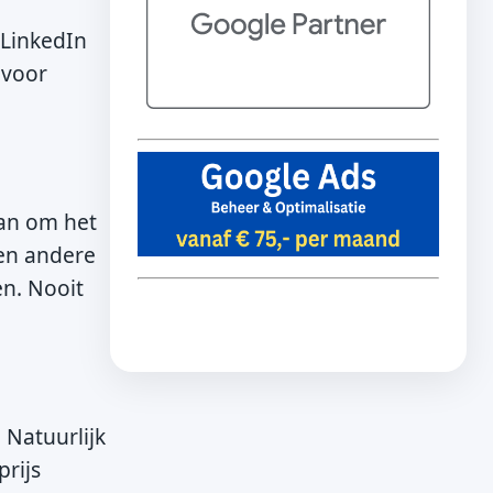
 LinkedIn
 voor
an om het
 en andere
en. Nooit
 Natuurlijk
prijs