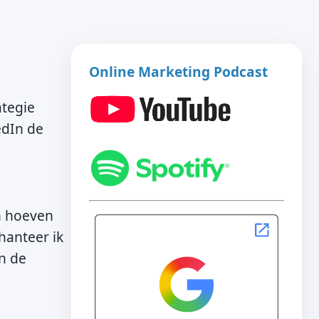
Online Marketing Podcast
ategie
edIn de
n hoeven
hanteer ik
an de