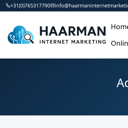
+31(0)765317790
info@haarmaninternetmarketi
Hom
Onli
A