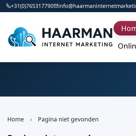
+31(0)765317790
info@haarmaninternetmarketi
Ho
Onli
Home
›
Pagina niet gevonden