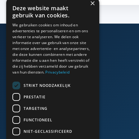
×
Deze website maakt
gebruik van cookies.
We gebruiken cookies om inhoud en
advertenties te personaliseren en om ons
verkeer te analyseren. We delen ook
informatie over uw gebruik van onze site
Algemeen
met onze advertentie- en analysepartners,
die deze kunnen combineren met andere
informatie die u aan hen heeft verstrekt of
Bedrijfsinfo
die zij hebben verzameld door uw gebruik
van hun diensten.
Privacybeleid
Portfolio
STRIKT NOODZAKELIJK
Algemene voorwaarden
PRESTATIE
Cookies & Privacy
TARGETING
FUNCTIONEEL
NIET-GECLASSIFICEERD