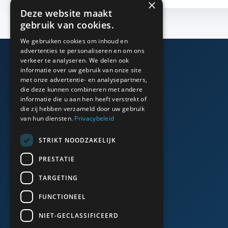
×
Deze website maakt
gebruik van cookies.
We gebruiken cookies om inhoud en
advertenties te personaliseren en om ons
verkeer te analyseren. We delen ook
informatie over uw gebruik van onze site
Algemeen
met onze advertentie- en analysepartners,
die deze kunnen combineren met andere
informatie die u aan hen heeft verstrekt of
Bedrijfsinfo
die zij hebben verzameld door uw gebruik
van hun diensten.
Privacybeleid
Portfolio
STRIKT NOODZAKELIJK
Algemene voorwaarden
PRESTATIE
Cookies & Privacy
TARGETING
FUNCTIONEEL
NIET-GECLASSIFICEERD