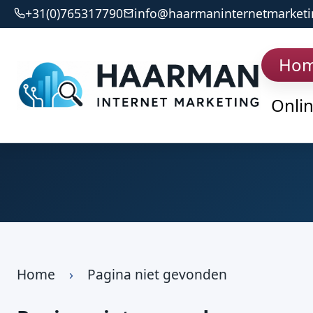
+31(0)765317790
info@haarmaninternetmarketi
Ho
Onli
Home
›
Pagina niet gevonden