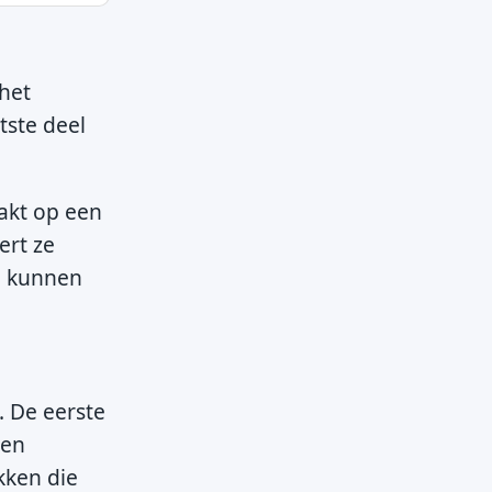
 het
tste deel
akt op een
ert ze
de kunnen
. De eerste
den
kken die