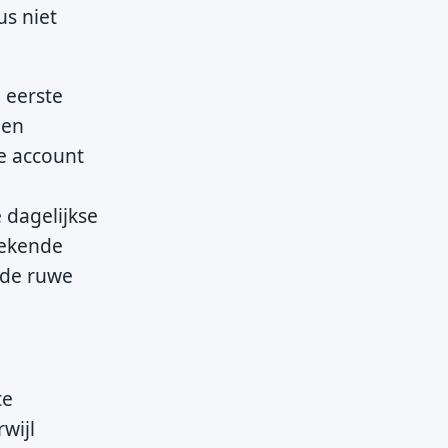
us niet
 eerste
een
je account
 dagelijkse
egekende
t de ruwe
te
wijl