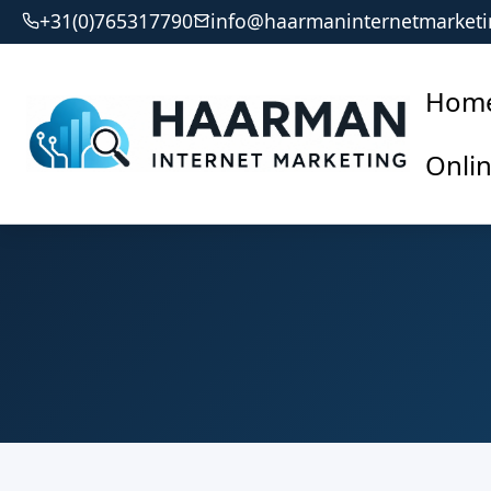
+31(0)765317790
info@haarmaninternetmarketi
Hom
Onli