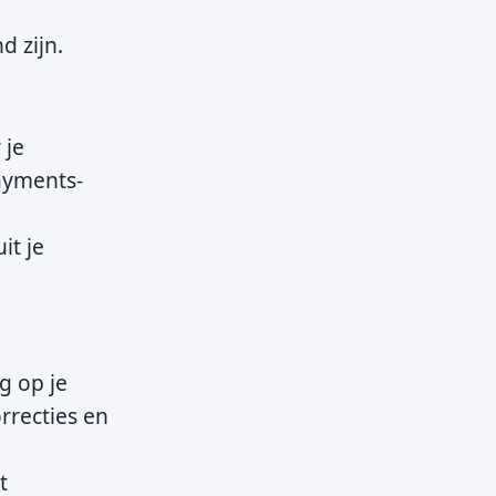
d zijn.
 je
ayments-
it je
g op je
orrecties en
t