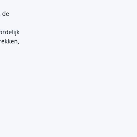
s de
rdelijk
rekken,