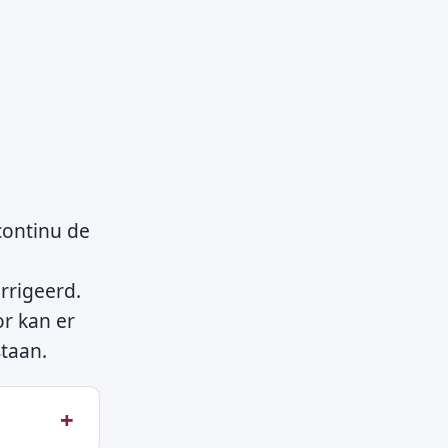
 continu de
rrigeerd.
or kan er
staan.