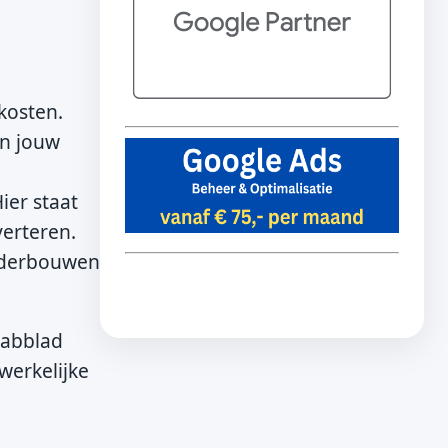
kosten.
en jouw
ier staat
verteren.
onderbouwen
tabblad
werkelijke